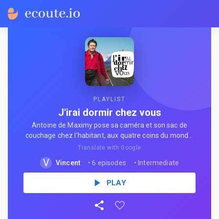
PLAYLIST
J'irai dormir chez vous
Antoine de Maximy pose sa caméra et son sac de
couchage chez l'habitant, aux quatre coins du monde.
Des conversations spontanées, des accents, des
Translate with Google
cultures — du contenu authentique par excellence pour
V
Vincent
•
6 episodes
•
Intermediate
les apprenants curieux.
PLAY