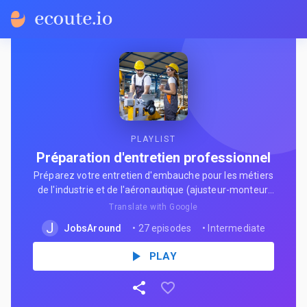
PLAYLIST
Préparation d'entretien professionnel
Préparez votre entretien d'embauche pour les métiers
de l'industrie et de l'aéronautique (ajusteur-monteur,
monteur-câbleur). Niveau A2, pour adultes en
Translate with Google
reconversion.
J
JobsAround
•
27 episodes
•
Intermediate
PLAY